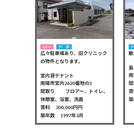
NEW
戸 建
広々駐車場あり、旧クリニック
敷
の物件となります。
島
南
宮内貸テナント
南陽市宮内2620番地の1
間
間取り フロアー、トイレ、
賃
休憩室、浴室、洗面
築
賃料 300,000円円
築年数 1997年3月