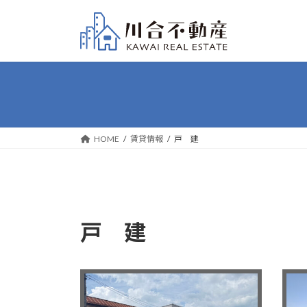
コ
ナ
ン
ビ
テ
ゲ
ン
ー
ツ
シ
へ
ョ
ス
ン
キ
に
ッ
移
HOME
賃貸情報
戸 建
プ
動
戸 建