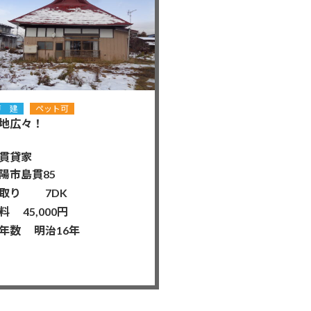
戸 建
ペット可
地広々！
貫貸家
陽市島貫85
取り 7DK
料 45,000円
年数 明治16年